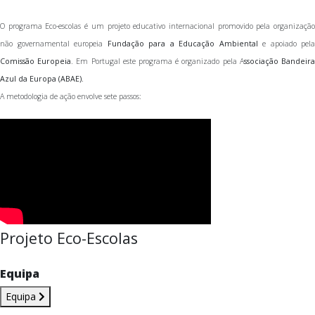
O programa Eco-escolas é um projeto educativo internacional promovido pela organização
não governamental europeia
Fundação para a Educação Ambiental
e apoiado pela
Comissão Europeia
. Em Portugal este programa é organizado pela A
ssociação Bandeir
Azul da Europa (ABAE).
A metodologia de ação envolve sete passos:
Projeto Eco-Escolas
Equipa
Equipa