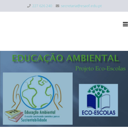
227 626 240
secretaria@esaof.edu.pt