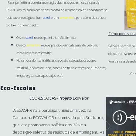
Para permitir a correta separação dos resíduos, em cada sala da
ESAOF, assim como em vários pontos do recinto escolar, encontram-se
dois sacos ecológicos (um
azul
e um
amarelo
), para além do caixote
do lixo indiferenciado:
Como podes cola
O saco
azul
recebe papel e cartão limpos;
O saco
amarelo
recebe plástico, embalagens de bebidas,
Separa
sempre os 
metalizados e esferovite;
efeito,
utiliza os r
No caixote do lixo indiferenciado são colocados os outros
fora da sala de aul
resíduos (aparas de lápis, cascas de fruta e restos de alimentos,
Gan
lenços e guardanapos sujos, etc).
Eco-Escolas
ECO-ESCOLAS- Projeto Ecovalor
A ESAOF está a participar, mais uma vez, na
Campanha ECOVALOR dinamizada pela Suldouro,
que visa promover a política dos 3Rs e a
deposição seletiva de resíduos de embalagem. As