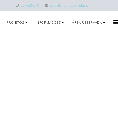
227 626 240
secretaria@esaof.edu.pt
PROJETOS
INFORMAÇÕES
ÁREA RESERVADA