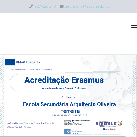
227 626 240
secretaria@esaof.edu.pt