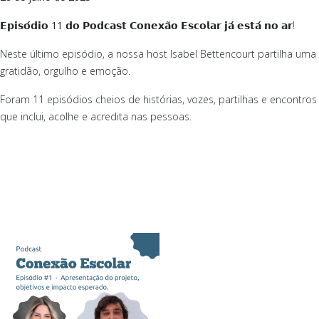
𝗘𝗽𝗶𝘀𝗼́𝗱𝗶𝗼
11
𝗱𝗼 𝗣𝗼𝗱𝗰𝗮𝘀𝘁 𝗖𝗼𝗻𝗲𝘅𝗮̃𝗼 𝗘𝘀𝗰𝗼𝗹𝗮𝗿 𝗷𝗮́ 𝗲𝘀𝘁𝗮́ 𝗻𝗼 𝗮𝗿!
Neste último episódio, a nossa host Isabel Bettencourt partilha 
gratidão, orgulho e emoção.
Foram 11 episódios cheios de histórias, vozes, partilhas e encontr
que inclui, acolhe e acredita nas pessoas.