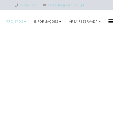
227 626 240
secretaria@esaof.edu.pt
PROJETOS
INFORMAÇÕES
ÁREA RESERVADA