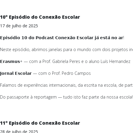
10º Episódio do Conexão Escolar
17 de julho de 2025
𝗘𝗽𝗶𝘀𝗼́𝗱𝗶𝗼 𝟭𝟬 𝗱𝗼 𝗣𝗼𝗱𝗰𝗮𝘀𝘁 𝗖𝗼𝗻𝗲𝘅𝗮̃𝗼 𝗘𝘀𝗰𝗼𝗹𝗮𝗿 𝗷𝗮́ 𝗲𝘀𝘁𝗮́ 𝗻𝗼 𝗮𝗿!
Neste episódio, abrimos janelas para o mundo com dois projetos inc
𝗘𝗿𝗮𝘀𝗺𝘂𝘀+ — com a Prof. Gabriela Peres e o aluno Luís Hernandez
𝗝𝗼𝗿𝗻𝗮𝗹 𝗘𝘀𝗰𝗼𝗹𝗮𝗿 — com o Prof. Pedro Campos
Falamos de experiências internacionais, da escrita na escola, de part
Do passaporte à reportagem — tudo isto faz parte da nossa escola!
11º Episódio do Conexão Escolar
28 de julho de 2025