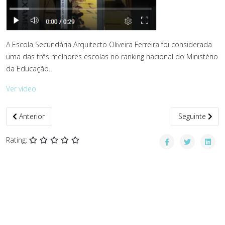
A Escola Secundária Arquitecto Oliveira Ferreira foi considerada
uma das três melhores escolas no ranking nacional do Ministério
da Educação.
Ver vídeo
Artigo anterior: Da Ansiedade ao Bem-Estar na Sala de Aula
Artigo seguinte
Anterior
Seguinte
Rating: