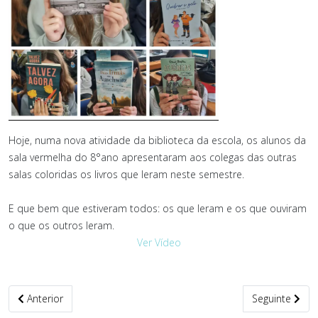
Hoje, numa nova atividade da biblioteca da escola, os alunos da
sala vermelha do 8°ano apresentaram aos colegas das outras
salas coloridas os livros que leram neste semestre.
E que bem que estiveram todos: os que leram e os que ouviram
o que os outros leram.
Ver Vídeo
Artigo anterior: Convívio de Natal
Artigo seguint
Anterior
Seguinte