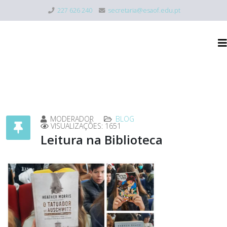
227 626 240
secretaria@esaof.edu.pt
MODERADOR
BLOG
VISUALIZAÇÕES: 1651
Leitura na Biblioteca