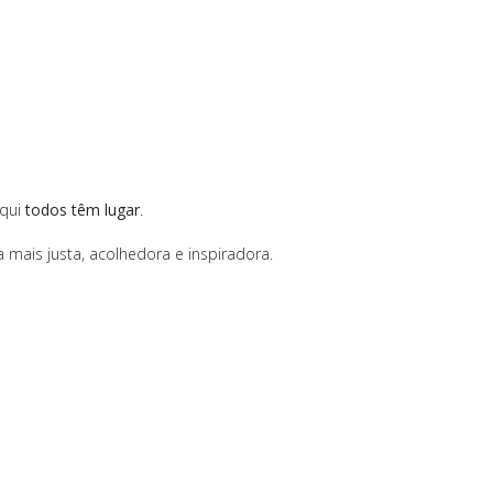
aqui
todos têm lugar
.
 mais justa, acolhedora e inspiradora.
das Portuguesas da Geologia