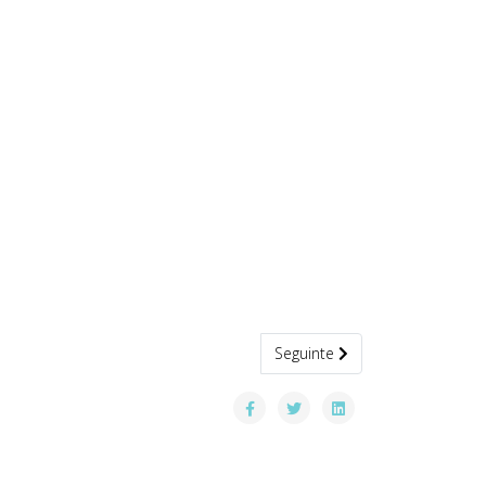
Artigo seguinte: Início Ano Leti
Seguinte