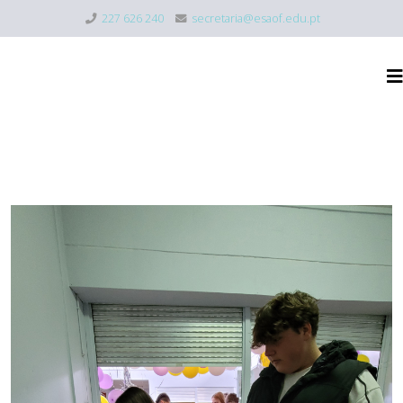
227 626 240
secretaria@esaof.edu.pt