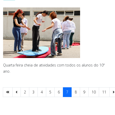
Quarta feira cheia de atividades com todos os alunos do 10º
ano.
2
3
4
5
6
7
8
9
10
11