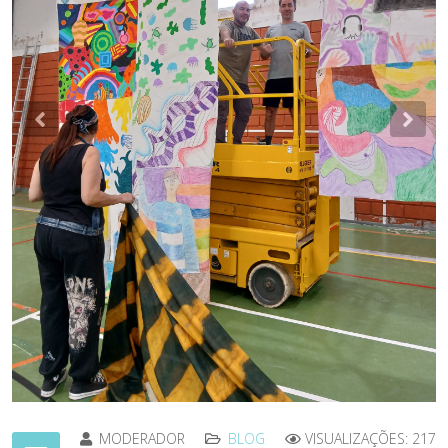
Previous
Nex
MODERADOR
BLOG
VISUALIZAÇÕES: 217