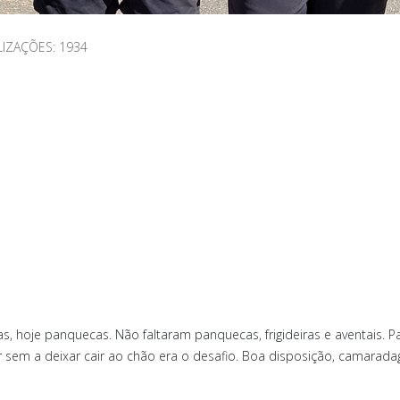
LIZAÇÕES: 1934
 hoje panquecas. Não faltaram panquecas, frigideiras e aventais. P
ar sem a deixar cair ao chão era o desafio. Boa disposição, camarad