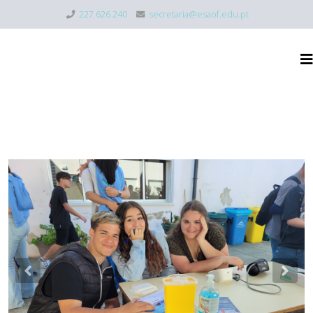
227 626 240
secretaria@esaof.edu.pt
Previous
Nex